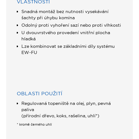
VLASTNOSTI
Snadná montáž bez nutnosti vysekávání
šachty při úhybu komína
Odolný proti vyhoření sazí nebo proti vlhkosti
U dvouvrstvého provedení vnitřní plocha
hladká
Lze kombinovat se základními díly systému
EW-FU
OBLASTI POUŽITÍ
Regulovaná topeniště na olej, plyn, pevná
paliva
(přírodní dřevo, koks, rašelina, uhlí*)
* kromě černého uhlí