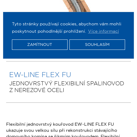
Tyto stránky používají cookies, abychom vám mohli
poskytnout pohodlnější prohlížení.
Více informací
ZAMÍTNOUT
SOUHLASÍM
EW-LINE FLEX FU
JEDNOVRSTVÝ FLEXIBILNÍ SPALINOVOD
Z NEREZOVÉ OCELI
Flexibilní jednovrstvý kouřovod EW-LINE FLEX FU
ukazuje svou velkou sílu při rekonstrukci stávajícího
domovního komína se šikmým kouřovodem. Flexibilní