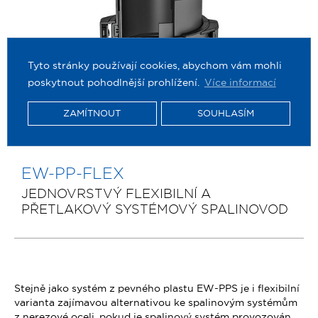
Tyto stránky používají cookies, abychom vám mohli
poskytnout pohodlnější prohlížení.
Více informací
ZAMÍTNOUT
SOUHLASÍM
EW-PP-FLEX
JEDNOVRSTVÝ FLEXIBILNÍ A
PŘETLAKOVÝ SYSTÉMOVÝ SPALINOVOD
Stejně jako systém z pevného plastu EW-PPS je i flexibilní
varianta zajímavou alternativou ke spalinovým systémům
z nerezové oceli, pokud je spalinový systém provozován