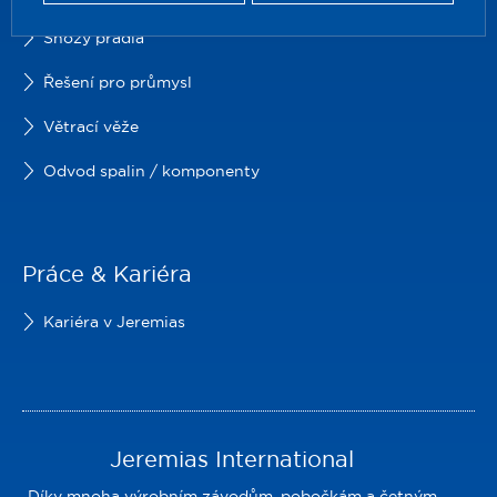
Shozy prádla
Řešení pro průmysl
Větrací věže
Odvod spalin / komponenty
Práce & Kariéra
Kariéra v Jeremias
Jeremias International
Díky mnoha výrobním závodům, pobočkám a četným