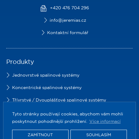
+420 476 704 296
info@jeremias.cz
Kontaktní formulář
Produkty
Jednovrstvé spalinové systémy
Koncentrické spalinové systémy
Třívrstvé / Dvouplášťové spalinové systémy
Lehčené šachty a protipožární průchodky
Tyto stránky používají cookies, abychom vám mohli
poskytnout pohodlnější prohlížení.
Více informací
Kouřovody
ZAMÍTNOUT
SOUHLASÍM
Příslušenství pro komíny