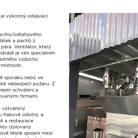
 je výkonný odsávací
vacího/odtahového
látek a pachů z
ára. Ventilátor, který
odvádí je ven speciálním
mastného vzduchu
místnosti.
tě sporáku nebo ve
elké nebezpečí požáru. Z
ejen schválení a
zovanými firmami.
k vytvářený
u tlakově odolný, a
ě a restaurace
nto izolovaný
ově těsné spojení mezi