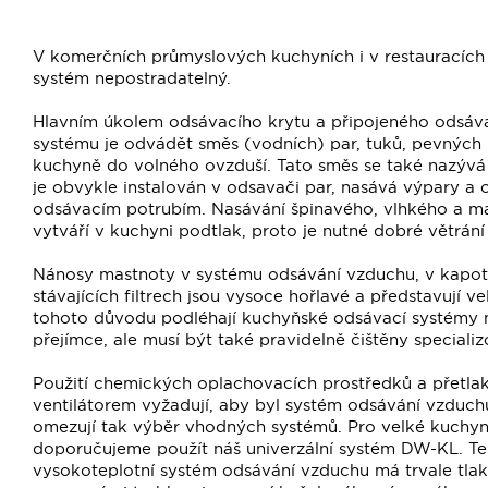
V komerčních průmyslových kuchyních i v restauracích
systém nepostradatelný.
Hlavním úkolem odsávacího krytu a připojeného odsá
systému je odvádět směs (vodních) par, tuků, pevných 
kuchyně do volného ovzduší. Tato směs se také nazývá p
je obvykle instalován v odsavači par, nasává výpary a 
odsávacím potrubím. Nasávání špinavého, vlhkého a 
vytváří v kuchyni podtlak, proto je nutné dobré větrání 
Nánosy mastnoty v systému odsávání vzduchu, v kapo
stávajících filtrech jsou vysoce hořlavé a představují v
tohoto důvodu podléhají kuchyňské odsávací systémy n
přejímce, ale musí být také pravidelně čištěny speciali
Použití chemických oplachovacích prostředků a přetla
ventilátorem vyžadují, aby byl systém odsávání vzduch
omezují tak výběr vhodných systémů. Pro velké kuchyn
doporučujeme použít náš univerzální systém DW-KL. Te
vysokoteplotní systém odsávání vzduchu má trvale tlak