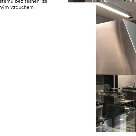
stému bez těsnění ze
vaným vzduchem