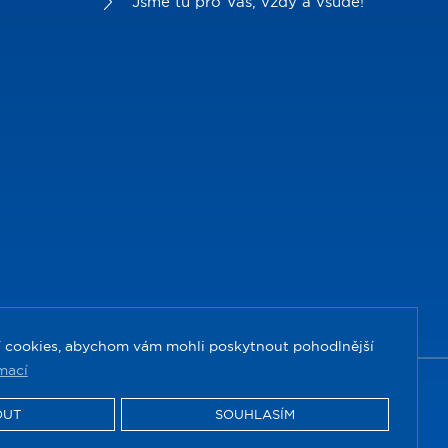
Jsme tu pro Vás, vždy a všude!
jí cookies, abychom vám mohli poskytnout pohodlnější
mací
OUT
SOUHLASÍM