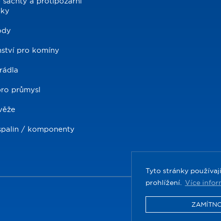
 šachty a protipožární
dky
ody
nství pro komíny
rádla
pro průmysl
věže
palin / komponenty
Tyto stránky používa
prohlížení.
Více infor
ZAMÍTN