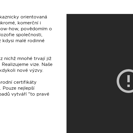
ákaznicky orientovaná
ukromé, komerční i
 know-how, povědomím o
lozofie společnosti,
z kdysi malé rodinné
 nichž mnohé trvají již
. Realizujeme vize. Naše
 kdykoli nové výzvy.
odní certifikáty
. Pouze nejlepší
padů vytváří "to pravé