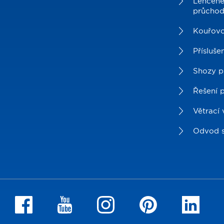
Lehčené
průcho
Kouřov
Přísluše
Shozy p
Řešení 
Větrací 
Odvod s