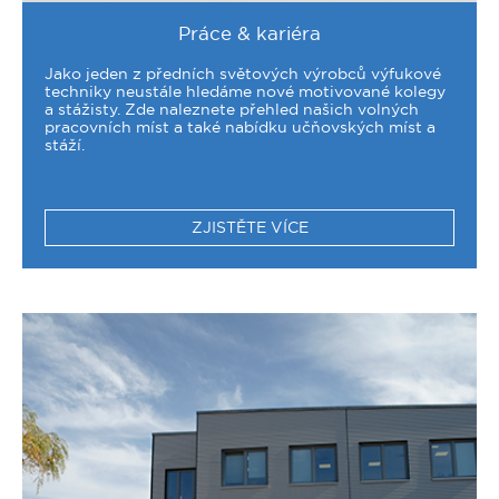
Práce & kariéra
Jako jeden z předních světových výrobců výfukové
techniky neustále hledáme nové motivované kolegy
a stážisty. Zde naleznete přehled našich volných
pracovních míst a také nabídku učňovských míst a
stáží.
ZJISTĚTE VÍCE