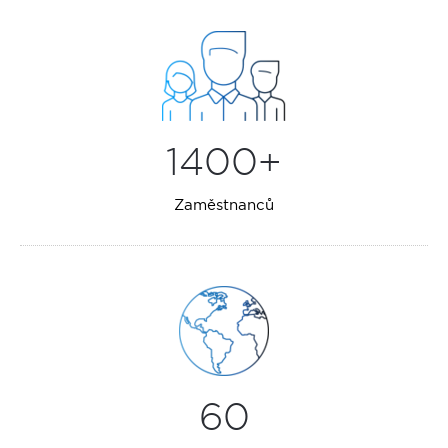
1400+
Zaměstnanců
60