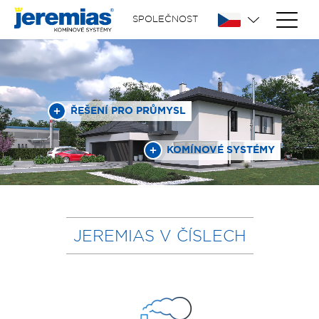
SPOLEČNOST
ŘEŠENÍ PRO PRŮMYSL
KOMÍNOVÉ SYSTÉMY
JEREMIAS V ČÍSLECH