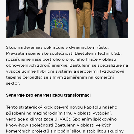
Skupina Jeremias pokračuje v dynamickém růstu.
Převzetím španělské společnosti Baetulenn Technik S.L.
rozšiřujeme naše portfolio o předního hráče v oblasti
obnovitelných zdrojů energie. Baetulenn se specializuje na
vysoce účinné hybridní systémy a aerotermii (vzduchová
tepelná čerpadla) se silným zaměřením na komerční
sektor.
Synergie pro energetickou transformaci
Tento strategický krok otevírá novou kapitolu našeho
působení na mezinárodním trhu v oblasti vytápění,
ventilace a klimatizace (HVAC). Spojením špičkového
know‑how společnosti Baetulenn v oblasti velkých
komerčních projektů s globální silou a stabilitou skupiny