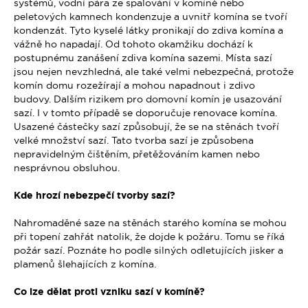
systémů, vodní pára ze spalování v komíně nebo
peletových kamnech kondenzuje a uvnitř komína se tvoří
kondenzát. Tyto kyselé látky pronikají do zdiva komína a
vážně ho napadají. Od tohoto okamžiku dochází k
postupnému zanášení zdiva komína sazemi. Místa sazí
jsou nejen nevzhledná, ale také velmi nebezpečná, protože
komín domu rozežírají a mohou napadnout i zdivo
budovy. Dalším rizikem pro domovní komín je usazování
sazí. I v tomto případě se doporučuje renovace komína.
Usazené částečky sazí způsobují, že se na stěnách tvoří
velké množství sazí. Tato tvorba sazí je způsobena
nepravidelným čištěním, přetěžováním kamen nebo
nesprávnou obsluhou.
Kde hrozí nebezpečí tvorby sazí?
Nahromaděné saze na stěnách starého komína se mohou
při topení zahřát natolik, že dojde k požáru. Tomu se říká
požár sazí. Poznáte ho podle silných odletujících jisker a
plamenů šlehajících z komína.
Co lze dělat proti vzniku sazí v komíně?