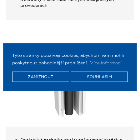
provedeních
Tyto stránky používají cookies, abychom vám mohli
poskytnout pohodlnější prohlížení.
Více informací
ZAMÍTNOUT
SOUHLASÍM