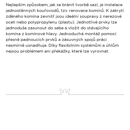
Nejlepším způsobem, jak se bránit tvorbě sazí, je instalace
jednostěnných kouřovodů, tzv. renovace komínů. K zakrytí
zděného komína zevnitř jsou ideální soupravy z nerezové
oceli nebo polypropylenu (plastu). Jednotlivé prvky lze
jednoduše zasunout do sebe a vložit do stávajícího
komína z komínové hlavy. Jednoduchá montáž pomocí
přesně padnoucích prvků a zásuvných spojů práci
nesmírně usnadňuje. Díky flexibilním systémům a úhlům
nejsou problémem ani překážky, které lze vyrovnat.