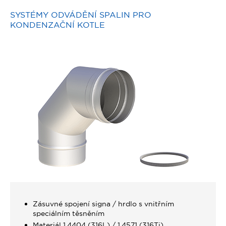
SYSTÉMY ODVÁDĚNÍ SPALIN PRO
KONDENZAČNÍ KOTLE
Zásuvné spojení signa / hrdlo s vnitřním
speciálním těsněním
Materiál 1.4404 (316L) / 1.4571 (316Ti)