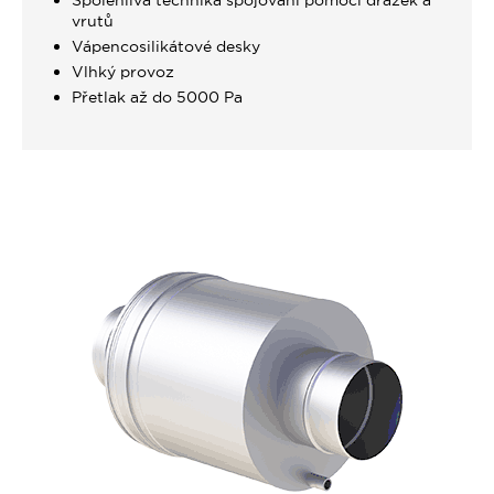
Spolehlivá technika spojování pomocí drážek a
vrutů
Vápencosilikátové desky
Vlhký provoz
Přetlak až do 5000 Pa