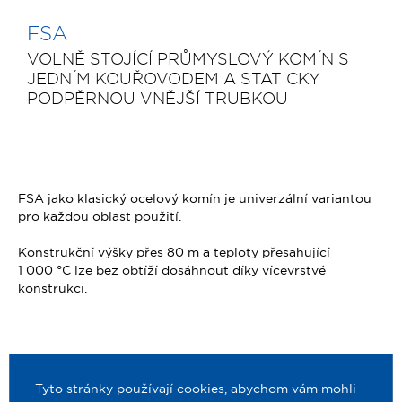
FSA
VOLNĚ STOJÍCÍ PRŮMYSLOVÝ KOMÍN S
JEDNÍM KOUŘOVODEM A STATICKY
PODPĚRNOU VNĚJŠÍ TRUBKOU
FSA jako klasický ocelový komín je univerzální variantou
pro každou oblast použití.
Konstrukční výšky přes 80 m a teploty přesahující
1 000 °C lze bez obtíží dosáhnout díky vícevrstvé
konstrukci.
Tyto stránky používají cookies, abychom vám mohli