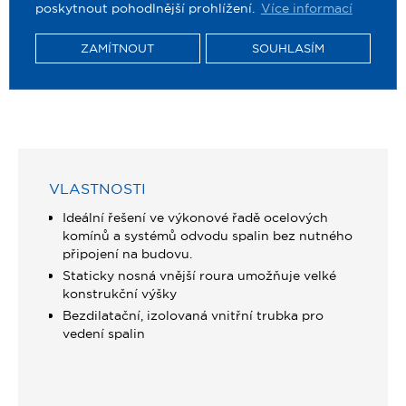
poskytnout pohodlnější prohlížení.
Více informací
ZAMÍTNOUT
SOUHLASÍM
VLASTNOSTI
Ideální řešení ve výkonové řadě ocelových
komínů a systémů odvodu spalin bez nutného
připojení na budovu.
Staticky nosná vnější roura umožňuje velké
konstrukční výšky
Bezdilatační, izolovaná vnitřní trubka pro
vedení spalin