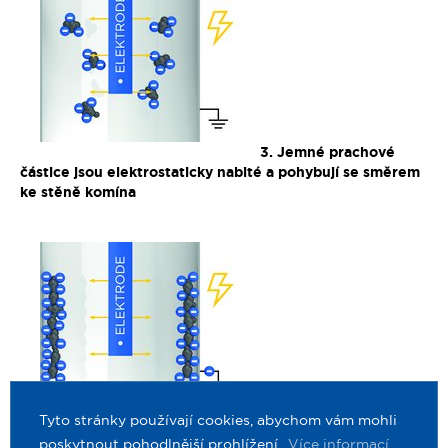
3. Jemné prachové
částice jsou elektrostaticky nabité a pohybují se směrem
ke stěně komína
4. Jemný prach je
Tyto stránky používají cookies, abychom vám mohli
vázán na stěně komína a hromadí se do větších částic
poskytnout pohodlnější prohlížení.
Více informací