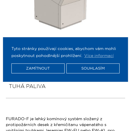
Tyto stránky používají cookies, abychom vám mohli
poskytnout pohodlnější prohlížení.
Více informací
ZAMÍTNOUT
SOUHLASÍM
FURADO-F
LEHKÝ KOMÍNOVÝ SYSTÉM PRO KRBY NA
TUHÁ PALIVA
FURADO-F je lehký komínový systém složený z
protipožárních desek z křemičitanu vápenatého s
vnitřními trubkami Jeremias EW-FU nebo EW-KL pro