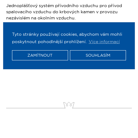
Jednoplášťový systém přívodního vzduchu pro přívod
spalovacího vzduchu do krbových kamen v provozu
nezávislém na okolním vzduchu.
Díky integrované výfukové klapce lze zamezit cirkulaci
chladného vzduchu mimo provozní dobu.
Tyto stránky používají cookies, abychom vám mohli
poskytnout pohodlnější prohlížení.
Více informací
Je třeba zajistit, aby klapka byla během provozu zařízení
otevřená.
ZAMÍTNOUT
SOUHLASÍM
SYSTEM_DETAIL_ICONS