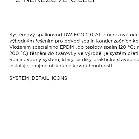
Systémový spalinovod DW-ECO 2.0 AL z nerezové oceli 
výhodným řešením pro odvod spalin kondenzačních kotl
Vložením speciálního EPDM (do teploty spalin 120 °C) n
200 °C) těsnění do tvarovky ve výrobě, je systém přet
Spalinovodný systém, který se díky praktické stavebni
instaluje, zaujme nízkou celkovou hmotností.
SYSTEM_DETAIL_ICONS