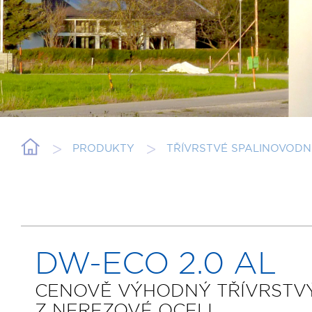
PRODUKTY
TŘÍVRSTVÉ SPALINOVODN
DW-ECO 2.0 AL
CENOVĚ VÝHODNÝ TŘÍVRSTVÝ
Z NEREZOVÉ OCELI